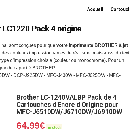
Accueil
Cartouch
r LC1220 Pack 4 origine
ginal sont conçues pour que
votre imprimante BROTHER à jet
des couleurs impressionnantes de réalisme, mais aussi du tex
e type d’impression choisie (couleur ou monochrome). Pour un
es grande capacité BROTHER.
725DW - DCP-J925DW - MFC-J430W - MFC-J625DW - MFC-
Brother LC-1240VALBP Pack de 4
Cartouches d'Encre d'Origine pour
MFC-J6510DW/J6710DW/J6910DW
64,99
€
in stock