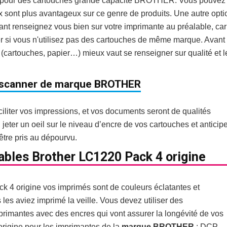
 pour des cartouches grande capacité BROTHER. Vous pouvez
x sont plus avantageux sur ce genre de produits. Une autre opti
dant renseignez vous bien sur votre imprimante au préalable, car
r si vous n'utilisez pas des cartouches de même marque. Avant
 (cartouches, papier…) mieux vaut se renseigner sur qualité et l
c scanner de marque BROTHER
iliter vos impressions, et vos documents seront de qualités
eter un oeil sur le niveau d’encre de vos cartouches et anticipe
être pris au dépourvu.
bles Brother LC1220 Pack 4 origine
k 4 origine vos imprimés sont de couleurs éclatantes et
les aviez imprimé la veille. Vous devez utiliser des
rimantes avec des encres qui vont assurer la longévité de vos
rigine pour les imprimantes de la
marque BROTHER
: DCP-