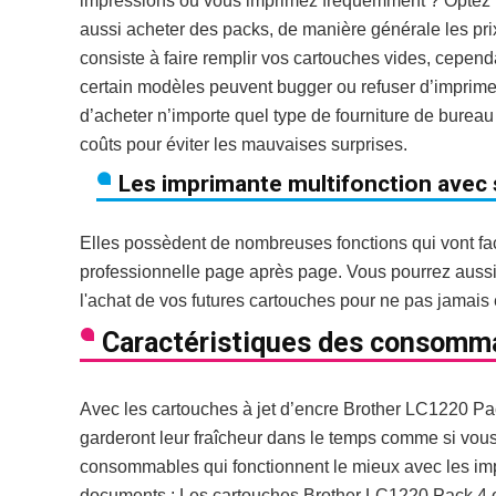
impressions ou vous imprimez fréquemment ? Optez
aussi acheter des packs, de manière générale les pri
consiste à faire remplir vos cartouches vides, cepen
certain modèles peuvent bugger ou refuser d’imprime
d’acheter n’importe quel type de fourniture de bureau
coûts pour éviter les mauvaises surprises.
Les imprimante multifonction ave
Elles possèdent de nombreuses fonctions qui vont fac
professionnelle page après page. Vous pourrez aussi j
l'achat de vos futures cartouches pour ne pas jamais 
Caractéristiques des consomma
Avec les cartouches à jet d’encre Brother LC1220 Pac
garderont leur fraîcheur dans le temps comme si vous 
consommables qui fonctionnent le mieux avec les imp
documents : Les cartouches Brother LC1220 Pack 4 o