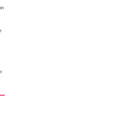
on
e
r