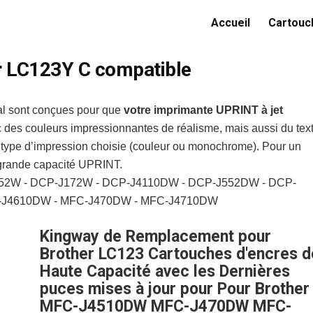
Accueil
Cartouch
er LC123Y C compatible
al sont conçues pour que
votre imprimante UPRINT à jet
des couleurs impressionnantes de réalisme, mais aussi du tex
e type d’impression choisie (couleur ou monochrome). Pour un
s grande capacité UPRINT.
-J152W - DCP-J172W - DCP-J4110DW - DCP-J552DW - DCP-
-J4610DW - MFC-J470DW - MFC-J4710DW
Kingway de Remplacement pour
Brother LC123 Cartouches d'encres d
Haute Capacité avec les Dernières
puces mises à jour pour Pour Brother
MFC-J4510DW MFC-J470DW MFC-