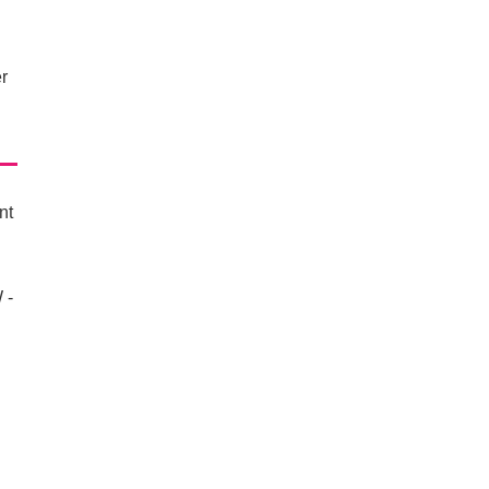
r
nt
 -